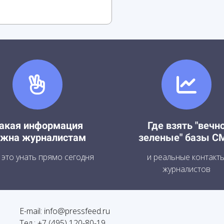
акая информация
Где взять "вечн
ужна журналистам
зеленые" базы С
е это унать прямо сегодня
и реальные контакт
журналистов
E-mail: info@pressfeed.ru
Тел.: +7 (495) 120-80-19