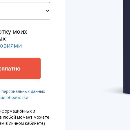
отку моих
ых
ловиями
сплатно
у персональных данных
нии обработки
информационных и
 в любой момент можете
ем в личном кабинете)