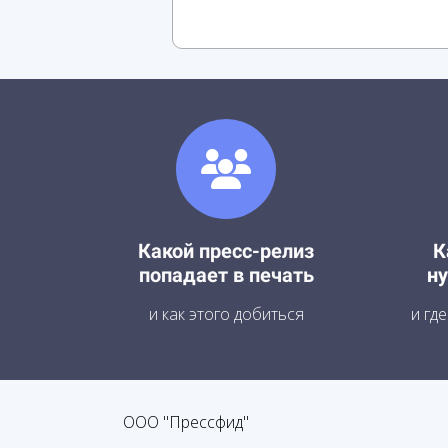
Какой пресс-релиз
К
попадает в печать
н
и как этого добиться
и гд
ООО "Прессфид"